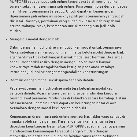
MJPTOP88 sebagai situs judi online terpercaya telah menghadirkan
banyak sekali jenis permaina judi online. Para pemain bisa dengan bebas
memilih jenis permainan tersebut. Untuk dapatkan kemenangan
dipermainan judi online ini sebaiknya pilih jenis permainan yang sudah
dikuasai. Biasanya, permainan yang sudah dikuasai sudah terpahami
aturan mainnya. Maka, kesempatan untuk menang pun jadi lebih
mudah.
Mengelola modal dengan baik
Dalam permainan judi online membutuhkan modal untuk bermainnya.
Maka, sebelum mainkan judi online ini harus kelola modal dengan baik
agar nantinya tidak kehilangan banyak modal saat bermain. Jika anda
terlalu mengambil resiko dengan mengeluarkan modal banyak
khawatirnya malah mengakibatkan kerugian pada anda. Pasalnya.
Permainan judi online sangat mengandalkan keberuntungan.
Bermain dengan modal secukupnya terlebih dahulu
Pada awal permainan judi online anda bisa keluarkan modal kecil
terlebih dahulu. Agar nantinya pemain bisa terhindar dari kerugian
besar di awal permaina. Modal bisa di keluarkan secara bertahap. Hal ini
bisa membantu pemain untuk dapatkan keuntungan besar di awal
permainan dengan modal kecil terlebih dahulu.
Kemenangan di permaina judi online menjadi hasil akhir yang sangat di
inginkan oleh semua pemain. Karena, dengan kemenangann bisa
dapatkan keuntungan besar. Situs MJPTOP88 dapat membantu pemain
mendapatkan kemenangan tersebut dengan mudah dengan
menyediakan permainan judi online fairplay tanpa robot. Sehingga,