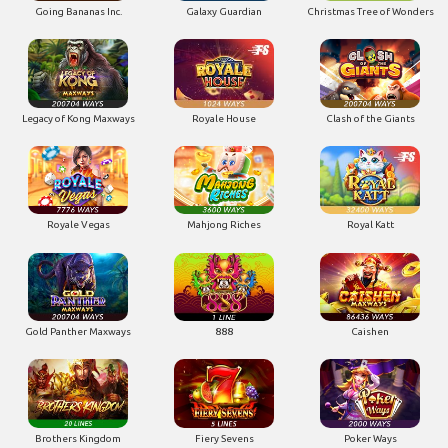
Going Bananas Inc.
Galaxy Guardian
Christmas Tree of Wonders
Legacy of Kong Maxways
Royale House
Clash of the Giants
Royale Vegas
Mahjong Riches
Royal Katt
Gold Panther Maxways
888
Caishen
Brothers Kingdom
Fiery Sevens
Poker Ways