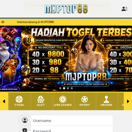
 datang di MJPTOP88
Selamat datang di MJPTOP88
za**aw Berhasil Withdraw Rp 1.924.000,00
TOGEL
SLOT
LIVE CASINO
SPORT
ARCADE
SABU