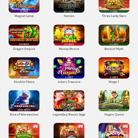
Magical Lamp
Heroes
Three Lucky Stars
Dragon Empire
Money Mouse
Book of Myth
Double Flame
Jokers Treasure
Mega 7
Rise of Werewolves
Legendary Beasts Saga
Hugon Quest