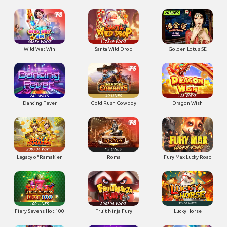
Wild Wet Win
Santa Wild Drop
Golden Lotus SE
Dancing Fever
Gold Rush Cowboy
Dragon Wish
Legacy of Ramakien
Roma
Fury Max Lucky Road
Fiery Sevens Hot 100
Fruit Ninja Fury
Lucky Horse