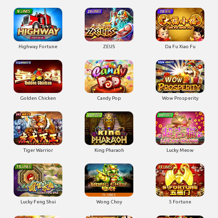
Highway Fortune
ZEUS
Da Fu Xiao Fu
Golden Chicken
Candy Pop
Wow Prosperity
Tiger Warrior
King Pharaoh
Lucky Meow
Lucky Feng Shui
Wong Choy
5 Fortune