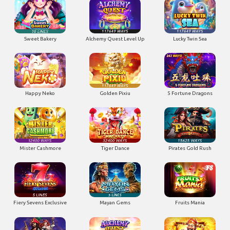
Sweet Bakery
Alchemy Quest Level Up
Lucky Twin Sea
Happy Neko
Golden Pixiu
5 Fortune Dragons
Mister Cashmore
Tiger Dance
Pirates Gold Rush
Fiery Sevens Exclusive
Mayan Gems
Fruits Mania