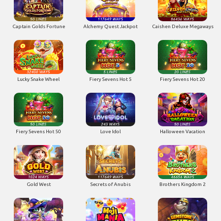
Captain Golds Fortune
Alchemy Quest Jackpot
Caishen Deluxe Megaways
Lucky Snake Wheel
Fiery Sevens Hot 5
Fiery Sevens Hot 20
Fiery Sevens Hot 50
Love Idol
Halloween Vacation
Gold West
Secrets of Anubis
Brothers Kingdom 2