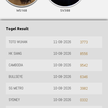
WS168
SV388
Togel Result
TOTO WUHAN
11-08-2026
M
3773
HK SIANG
10-08-2026
P
8556
CAMBODIA
10-08-2026
T
9542
BULLSEYE
10-08-2026
Q
6346
SG METRO
10-08-2026
H
3982
SYDNEY
10-08-2026
0332