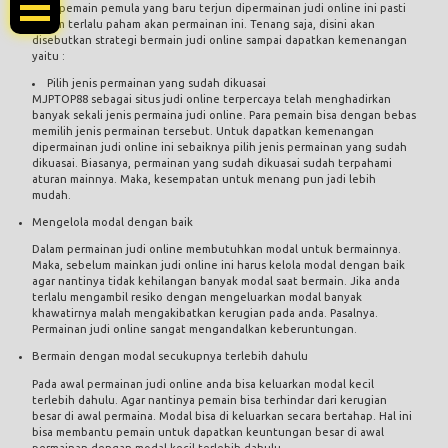
Bagi pemain pemula yang baru terjun dipermainan judi online ini pasti
belum terlalu paham akan permainan ini. Tenang saja, disini akan
disebutkan strategi bermain judi online sampai dapatkan kemenangan
yaitu :
Pilih jenis permainan yang sudah dikuasai
MJPTOP88 sebagai situs judi online terpercaya telah menghadirkan
banyak sekali jenis permaina judi online. Para pemain bisa dengan bebas
memilih jenis permainan tersebut. Untuk dapatkan kemenangan
dipermainan judi online ini sebaiknya pilih jenis permainan yang sudah
dikuasai. Biasanya, permainan yang sudah dikuasai sudah terpahami
aturan mainnya. Maka, kesempatan untuk menang pun jadi lebih
mudah.
Mengelola modal dengan baik
Dalam permainan judi online membutuhkan modal untuk bermainnya.
Maka, sebelum mainkan judi online ini harus kelola modal dengan baik
agar nantinya tidak kehilangan banyak modal saat bermain. Jika anda
terlalu mengambil resiko dengan mengeluarkan modal banyak
khawatirnya malah mengakibatkan kerugian pada anda. Pasalnya.
Permainan judi online sangat mengandalkan keberuntungan.
Bermain dengan modal secukupnya terlebih dahulu
Pada awal permainan judi online anda bisa keluarkan modal kecil
terlebih dahulu. Agar nantinya pemain bisa terhindar dari kerugian
besar di awal permaina. Modal bisa di keluarkan secara bertahap. Hal ini
bisa membantu pemain untuk dapatkan keuntungan besar di awal
permainan dengan modal kecil terlebih dahulu.