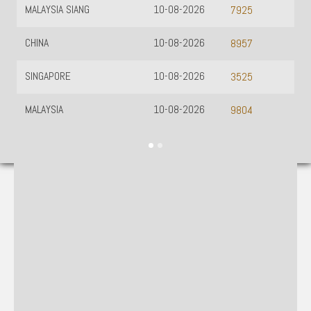
MALAYSIA SIANG
10-08-2026
7925
CHINA
10-08-2026
8957
SINGAPORE
10-08-2026
3525
MALAYSIA
10-08-2026
9804