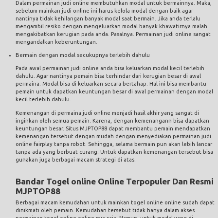
Dalam permainan judi online membutuhkan modal untuk bermainnya. Maka,
sebelum mainkan judi online ini harus kelola modal dengan baik agar
nantinya tidak kehilangan banyak modal saat bermain. Jika anda terlalu
mengambil resiko dengan mengeluarkan modal banyak khawatirnya malah
mengakibatkan kerugian pada anda. Pasalnya. Permainan judi online sangat
mengandalkan keberuntungan.
Bermain dengan modal secukupnya terlebih dahulu
Pada awal permainan judi online anda bisa keluarkan modal kecil terlebih
dahulu. Agar nantinya pemain bisa terhindar dari kerugian besar di awal
permaina. Modal bisa di keluarkan secara bertahap. Hal ini bisa membantu
pemain untuk dapatkan keuntungan besar di awal permainan dengan modal
kecil terlebih dahulu.
Kemenangan di permaina judi online menjadi hasil akhir yang sangat di
inginkan oleh semua pemain. Karena, dengan kemenangann bisa dapatkan
keuntungan besar. Situs MJPTOP88 dapat membantu pemain mendapatkan
kemenangan tersebut dengan mudah dengan menyediakan permainan judi
online fairplay tanpa robot. Sehingga, selama bermain pun akan lebih lancar
tanpa ada yang berbuat curang. Untuk dapatkan kemenangan tersebut bisa
gunakan juga berbagai macam strategi di atas.
Bandar Togel online Online Terpopuler Dan Resmi
MJPTOP88
Berbagai macam kemudahan untuk mainkan togel online online sudah dapat
dinikmati oleh pemain. Kemudahan tersebut tidak hanya dalam akses