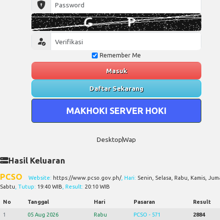
Remember Me
Masuk
Daftar Sekarang
MAKHOKI SERVER HOKI
Desktop
Wap
Hasil Keluaran
PCSO
Website:
https://www.pcso.gov.ph/
, Hari:
Senin, Selasa, Rabu, Kamis, Jum
Sabtu
, Tutup:
19:40 WIB
, Result:
20:10 WIB
No
Tanggal
Hari
Pasaran
Result
1
05 Aug 2026
Rabu
PCSO - 571
2884