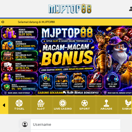
Selamat datang di MJPTOP88
TOGEL
SLOT
LIVE CASINO
SPORT
ARCADE
SABU