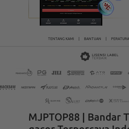
TENTANG KAMI
|
BANTUAN
|
PERATUR