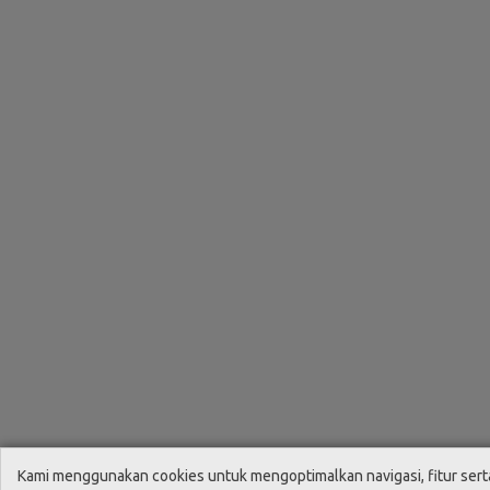
Kami menggunakan cookies untuk mengoptimalkan navigasi, fitur serta