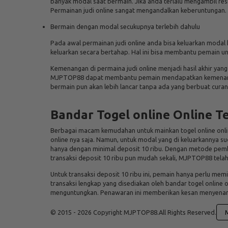
Terpercaya
Bagi pemain pemula yang baru terjun dipermainan judi online 
online sampai dapatkan kemenangan yaitu :
Pilih jenis permainan yang sudah dikuasai
MJPTOP88 sebagai situs judi online terpercaya telah mengha
tersebut. Untuk dapatkan kemenangan dipermainan judi online
terpahami aturan mainnya. Maka, kesempatan untuk menang 
Mengelola modal dengan baik
Dalam permainan judi online membutuhkan modal untuk bermai
banyak modal saat bermain. Jika anda terlalu mengambil r
Permainan judi online sangat mengandalkan keberuntungan.
Bermain dengan modal secukupnya terlebih dahulu
Pada awal permainan judi online anda bisa keluarkan modal ke
keluarkan secara bertahap. Hal ini bisa membantu pemain un
Kemenangan di permaina judi online menjadi hasil akhir yan
MJPTOP88 dapat membantu pemain mendapatkan kemenangan 
bermain pun akan lebih lancar tanpa ada yang berbuat cura