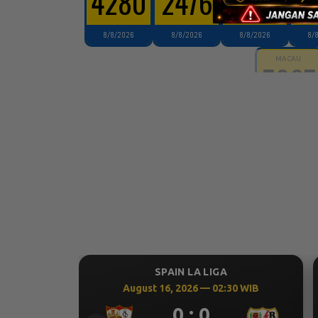
TOTO WUHAN
HK SIANG
CAMBODIA
BU
4280
2476
7635
6
8/8/2026
8/8/2026
8/8/2026
8/
MACAU
5825
7/8/2026