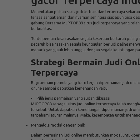
MJPTOP88 | Bandar T
gacor Terpercaya Ind
Menentukan pilihan situs judi terbaik dan terpercaya sekar
terasa sangat aman dan nyaman sehingga siapapun bisa dap
gabung Bersama
MJPTOP88
situs judi terpercaya yang tela
berkualitas.
Tentu pemain bisa rasakan segala keseruan bertaruh paling
petaruh bisa rasakan segala keunggulan berjudi paling men
menarik yang jauh lebih unggul dengan segala keuntungan p
Strategi Bermain Judi O