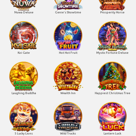
Nuwa Deluxe
Genie's Showtime
Prosperity Horse
Koi Gate
Hot Hot Fruit
Mystic Fortune Deluxe
Laughing Buddha
Wealth Inn
Happiest Christmas Tree
5 Lucky Lions
Wild Trucks
Lantern Luck