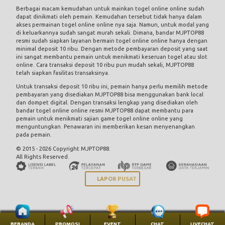
Berbagai macam kemudahan untuk mainkan togel online online sudah
dapat dinikmati oleh pemain. Kemudahan tersebut tidak hanya dalam
akses permainan togel online online nya saja. Namun, untuk modal yang
di keluarkannya sudah sangat murah sekali. Dimana, bandar MJPTOP88
resmi sudah siapkan layanan bermain togel online online hanya dengan
minimal deposit 10 ribu. Dengan metode pembayaran deposit yang saat
ini sangat membantu pemain untuk menikmati keseruan togel atau slot
online. Cara transaksi deposit 10 ribu pun mudah sekali, MJPTOP88
telah siapkan fasilitas transaksinya.
Untuk transaksi deposit 10 ribu ini, pemain hanya perlu memilih metode
pembayaran yang disediakan MJPTOP88 bisa menggunakan bank local
dan dompet digital. Dengan transaksi lengkap yang disediakan oleh
bandar togel online online resmi MJPTOP88 dapat membantu para
pemain untuk menikmati sajian game togel online online yang
menguntungkan. Penawaran ini memberikan kesan menyenangkan
pada pemain.
© 2015 - 2026 Copyright MJPTOP88.
All Rights Reserved.
LAPOR PUSAT
BERANDA
PROMOSI
EVENT
CHAT
LIVECHAT