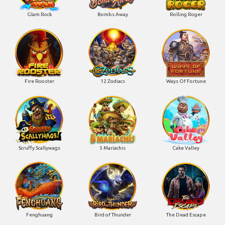
Glam Rock
Bombs Away
Rolling Roger
Fire Rooster
12 Zodiacs
Ways Of Fortune
Scruffy Scallywags
5 Mariachis
Cake Valley
Fenghuang
Bird of Thunder
The Dead Escape