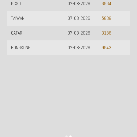
PCSO
07-08-2026
6964
TAIWAN
07-08-2026
5838
QATAR
07-08-2026
3158
HONGKONG
07-08-2026
9943