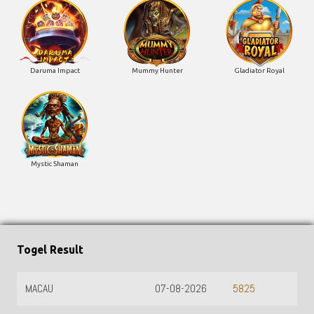
Daruma Impact
Mummy Hunter
Gladiator Royal
Mystic Shaman
Togel Result
MACAU
07-08-2026
5825