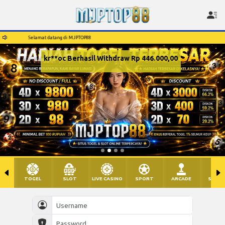
kr**oc Berhasil Withdraw Rp 446.000,00
Selamat datang di MJPTOP88
TOGEL
SLOT
LIVE CASINO
SPORT
ARCADE
SABU