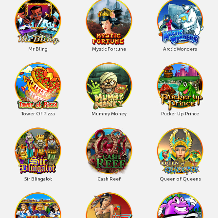
Mr Bling
Mystic Fortune
Arctic Wonders
Tower Of Pizza
Mummy Money
Pucker Up Prince
Sir Blingalot
Cash Reef
Queen of Queens