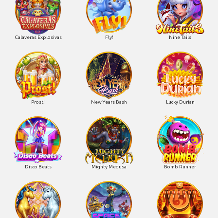
Calaveras Explosivas
Fly!
Nine Tails
Prost!
New Years Bash
Lucky Durian
Disco Beats
Mighty Medusa
Bomb Runner