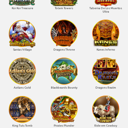
Koi Koi Treasure
Totem Towers
Taberna De Los Muertos
Ultra
Santas Village
Dragons Throne
Kanes Inferno
Aztlans Gold
Blackbeards Bounty
Dragons Realm
King Tuts Tomb
Pirates Plunder
Ride em Cowboy