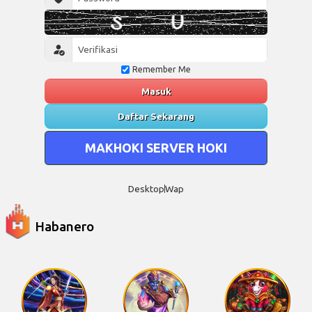
Remember Me
Masuk
Daftar Sekarang
MAKHOKI SERVER HOKI
Desktop
Wap
Habanero