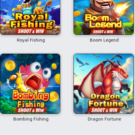
Royal Fishing
Boom Legend
Bombing Fishing
Dragon Fortune