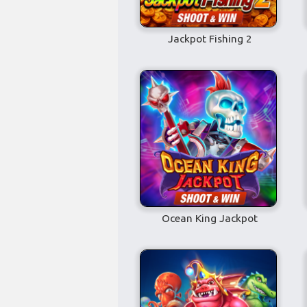
Jackpot Fishing 2
Ocean King Jackpot