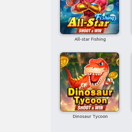
All-star Fishing
Dinosaur Tycoon