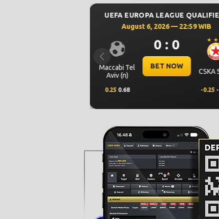
UEFA EUROPA LEAGUE QUALIFI
August 7, 2026 — 00:45 WIB
0 : 0
Previous
BET NOW
PAOK
Ander
0.75
0.85
-0.75