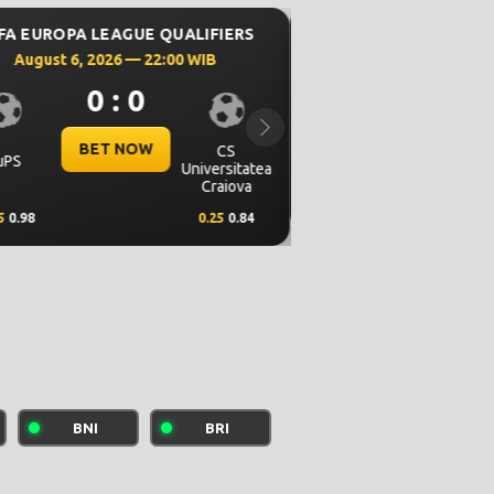
FA EUROPA LEAGUE QUALIFIERS
August 7, 2026 — 00:00 WIB
0 : 0
Next
BET NOW
Hradec
Besiktas
alove
25
-0.81
0.25
0.63
BNI
BRI