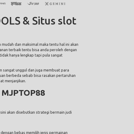
LS & Situs slot
ih mudah dan maksimal maka tentu hal ini akan
nan terbaik tentu bisa anda peroleh dengan
 tidak hanya lengkap tapi pula sangat
kan sangat unggul dan juga membuat para
ruan berbeda sebab bisa rasakan pertaruhan
at menjanjikan.
us MJPTOP88
sini akan disebutkan strategi bermain judi
sa dengan bebas memilih jenis permainan
nya, permainan yang sudah dikuasai sudah