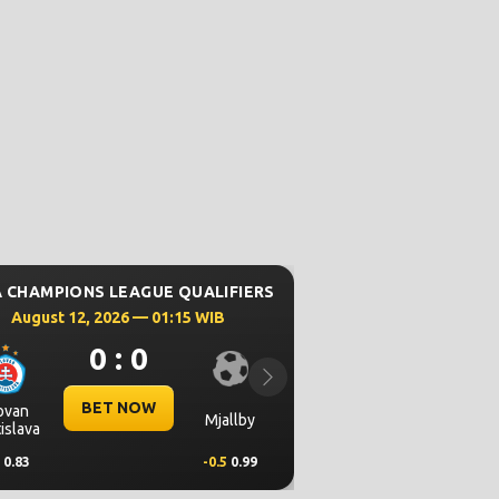
OTBALL F24 ELITE CLUB FRIENDLY
August 7, 2026 — 20:45 WIB
1 : 0
Next
BET NOW
helsea
e-Liverpool
5
-0.86
0.5
0.62