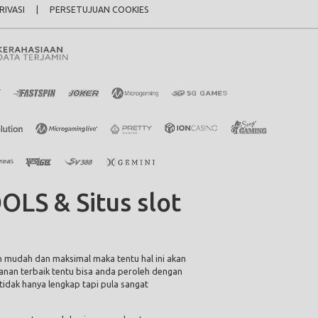
RIVASI
|
PERSETUJUAN COOKIES
LS & Situs slot
ih mudah dan maksimal maka tentu hal ini akan
nan terbaik tentu bisa anda peroleh dengan
 tidak hanya lengkap tapi pula sangat