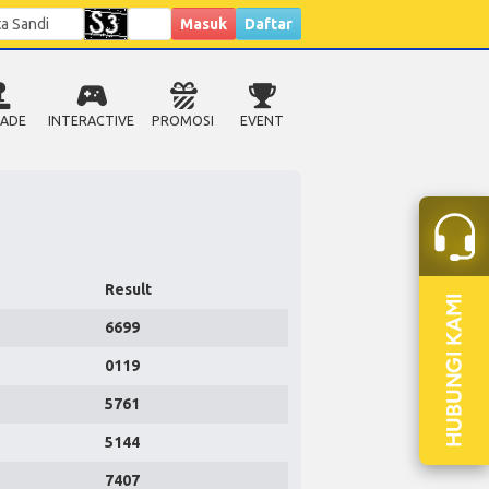
Masuk
Daftar
ADE
INTERACTIVE
PROMOSI
EVENT
Result
6699
0119
5761
5144
7407