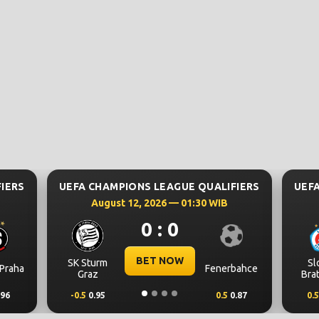
7/8/2026
7/8/2026
7/8/2026
7/8/2026
6/8/2026
IERS
E-FOOTBALL F24 INTERNATIONAL
E-FO
FRIENDLY
August 7, 2026 — 20:45 WIB
1 : 0
Saint-
e-C
oise
BET NOW
e-France
e-Germany
1.00
-0.
0.25
0.52
-0.25
-0.76