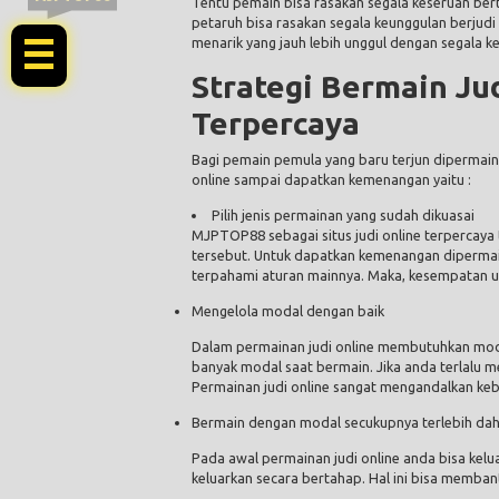
Tentu pemain bisa rasakan segala keseruan ber
petaruh bisa rasakan segala keunggulan berjud
menarik yang jauh lebih unggul dengan segala 
Strategi Bermain J
Terpercaya
Bagi pemain pemula yang baru terjun dipermainan
online sampai dapatkan kemenangan yaitu :
Pilih jenis permainan yang sudah dikuasai
MJPTOP88 sebagai situs judi online terpercaya 
tersebut. Untuk dapatkan kemenangan dipermaina
terpahami aturan mainnya. Maka, kesempatan u
Mengelola modal dengan baik
Dalam permainan judi online membutuhkan modal
banyak modal saat bermain. Jika anda terlalu
Permainan judi online sangat mengandalkan ke
Bermain dengan modal secukupnya terlebih dah
Pada awal permainan judi online anda bisa kelua