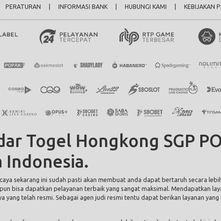
PERATURAN
|
INFORMASI BANK
|
HUBUNGI KAMI
|
KEBIJAKAN P
ar Togel Hongkong SGP POO
 Indonesia.
ercaya sekarang ini sudah pasti akan membuat anda dapat bertaruh secara leb
un bisa dapatkan pelayanan terbaik yang sangat maksimal. Mendapatkan laya
ya yang telah resmi. Sebagai agen judi resmi tentu dapat berikan layanan yang