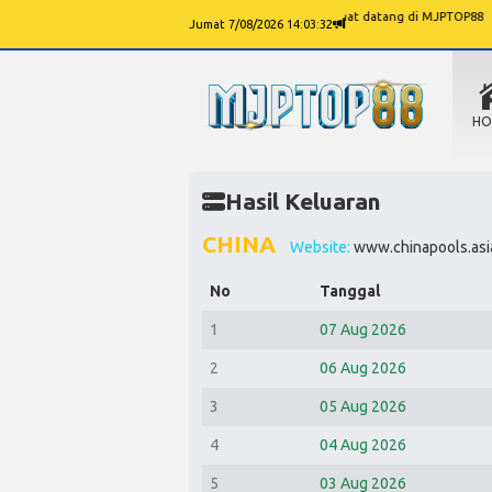
Selamat datang di MJPTOP88
Jumat 7/08/2026 14:03:33
HO
Hasil Keluaran
CHINA
Website:
www.chinapools.asi
No
Tanggal
1
07 Aug 2026
2
06 Aug 2026
3
05 Aug 2026
4
04 Aug 2026
5
03 Aug 2026