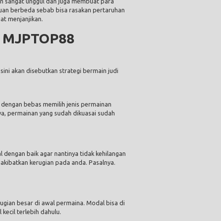
kan sangat unggul dan juga membuat para
ruan berbeda sebab bisa rasakan pertaruhan
at menjanjikan.
us MJPTOP88
sini akan disebutkan strategi bermain judi
sa dengan bebas memilih jenis permainan
nya, permainan yang sudah dikuasai sudah
 dengan baik agar nantinya tidak kehilangan
akibatkan kerugian pada anda. Pasalnya.
rugian besar di awal permaina. Modal bisa di