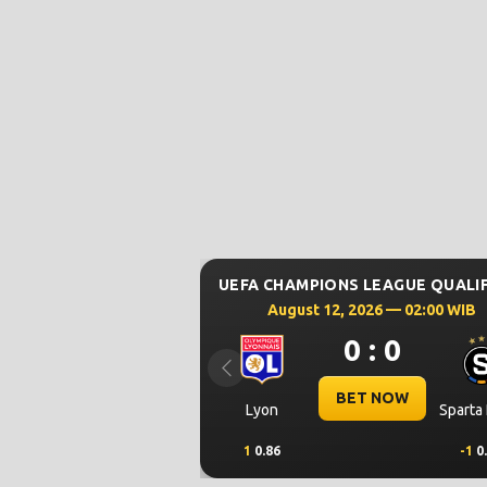
UEFA CHAMPIONS LEAGUE QUALIF
August 11, 2026 — 22:59 WIB
0 : 0
Previous
BET NOW
Union 
Bodo Glimt
Gill
0.75
0.82
-0.75