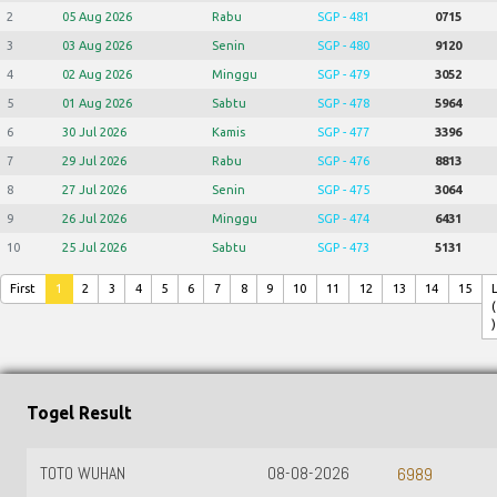
2
05 Aug 2026
Rabu
SGP - 481
0715
3
03 Aug 2026
Senin
SGP - 480
9120
4
02 Aug 2026
Minggu
SGP - 479
3052
5
01 Aug 2026
Sabtu
SGP - 478
5964
6
30 Jul 2026
Kamis
SGP - 477
3396
7
29 Jul 2026
Rabu
SGP - 476
8813
8
27 Jul 2026
Senin
SGP - 475
3064
9
26 Jul 2026
Minggu
SGP - 474
6431
10
25 Jul 2026
Sabtu
SGP - 473
5131
First
1
2
3
4
5
6
7
8
9
10
11
12
13
14
15
(
)
Togel Result
TOTO WUHAN
08-08-2026
6989