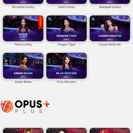
Roulette Lobby
Sicbo Lobby
Blackjack Lobby
Poker Lobby
Dragon Tiger
Casino Hold'em
Andar Bahar
Hi-Lo Western