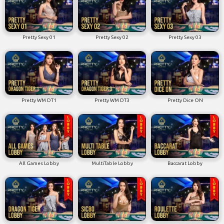
Pretty Sexy 01
Pretty Sexy 02
Pretty Sexy 03
Pretty WM DT1
Pretty WM DT3
Pretty Dice ON
All Games Lobby
MultiTable Lobby
Baccarat Lobby