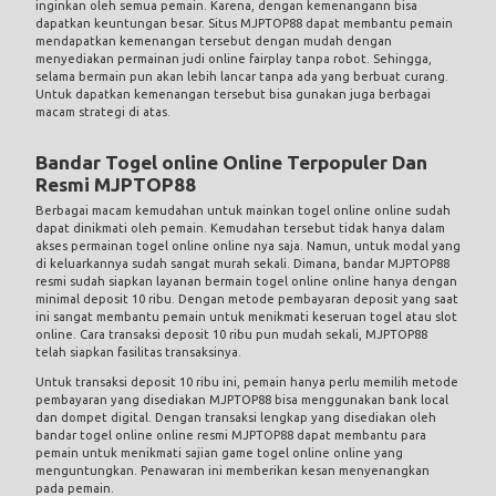
inginkan oleh semua pemain. Karena, dengan kemenangann bisa
dapatkan keuntungan besar. Situs MJPTOP88 dapat membantu pemain
mendapatkan kemenangan tersebut dengan mudah dengan
menyediakan permainan judi online fairplay tanpa robot. Sehingga,
selama bermain pun akan lebih lancar tanpa ada yang berbuat curang.
Untuk dapatkan kemenangan tersebut bisa gunakan juga berbagai
macam strategi di atas.
Bandar Togel online Online Terpopuler Dan
Resmi MJPTOP88
Berbagai macam kemudahan untuk mainkan togel online online sudah
dapat dinikmati oleh pemain. Kemudahan tersebut tidak hanya dalam
akses permainan togel online online nya saja. Namun, untuk modal yang
di keluarkannya sudah sangat murah sekali. Dimana, bandar MJPTOP88
resmi sudah siapkan layanan bermain togel online online hanya dengan
minimal deposit 10 ribu. Dengan metode pembayaran deposit yang saat
ini sangat membantu pemain untuk menikmati keseruan togel atau slot
online. Cara transaksi deposit 10 ribu pun mudah sekali, MJPTOP88
telah siapkan fasilitas transaksinya.
Untuk transaksi deposit 10 ribu ini, pemain hanya perlu memilih metode
pembayaran yang disediakan MJPTOP88 bisa menggunakan bank local
dan dompet digital. Dengan transaksi lengkap yang disediakan oleh
bandar togel online online resmi MJPTOP88 dapat membantu para
pemain untuk menikmati sajian game togel online online yang
menguntungkan. Penawaran ini memberikan kesan menyenangkan
pada pemain.