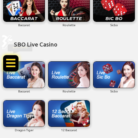
Baccarat
Roulette
Sicbo
SBO Live Casino
MJPTOP88
Baccarat
Roulette
Sicbo
Dragon Tiger
12 Baccarat