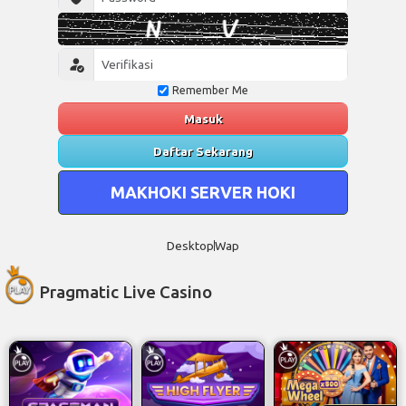
Remember Me
Masuk
Daftar Sekarang
MAKHOKI SERVER HOKI
Desktop
Wap
Pragmatic Live Casino