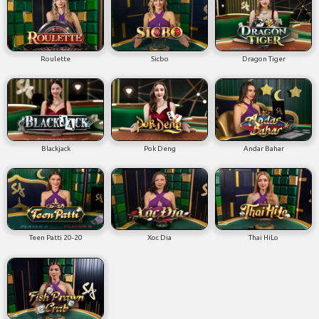
Roulette
Sicbo
Dragon Tiger
Blackjack
Pok Deng
Andar Bahar
Teen Patti 20-20
Xoc Dia
Thai HiLo