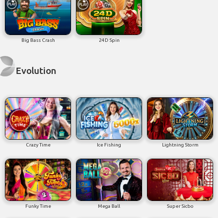
Big Bass Crash
24D Spin
Evolution
Crazy Time
Ice Fishing
Lightning Storm
Funky Time
Mega Ball
Super Sicbo