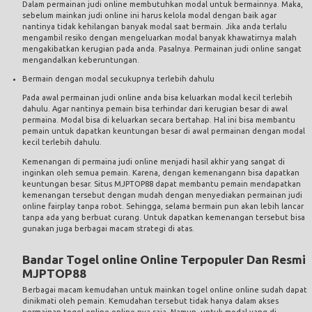
Dalam permainan judi online membutuhkan modal untuk bermainnya. Maka,
sebelum mainkan judi online ini harus kelola modal dengan baik agar
nantinya tidak kehilangan banyak modal saat bermain. Jika anda terlalu
mengambil resiko dengan mengeluarkan modal banyak khawatirnya malah
mengakibatkan kerugian pada anda. Pasalnya. Permainan judi online sangat
mengandalkan keberuntungan.
Bermain dengan modal secukupnya terlebih dahulu
Pada awal permainan judi online anda bisa keluarkan modal kecil terlebih
dahulu. Agar nantinya pemain bisa terhindar dari kerugian besar di awal
permaina. Modal bisa di keluarkan secara bertahap. Hal ini bisa membantu
pemain untuk dapatkan keuntungan besar di awal permainan dengan modal
kecil terlebih dahulu.
Kemenangan di permaina judi online menjadi hasil akhir yang sangat di
inginkan oleh semua pemain. Karena, dengan kemenangann bisa dapatkan
keuntungan besar. Situs MJPTOP88 dapat membantu pemain mendapatkan
kemenangan tersebut dengan mudah dengan menyediakan permainan judi
online fairplay tanpa robot. Sehingga, selama bermain pun akan lebih lancar
tanpa ada yang berbuat curang. Untuk dapatkan kemenangan tersebut bisa
gunakan juga berbagai macam strategi di atas.
Bandar Togel online Online Terpopuler Dan Resmi
MJPTOP88
Berbagai macam kemudahan untuk mainkan togel online online sudah dapat
dinikmati oleh pemain. Kemudahan tersebut tidak hanya dalam akses