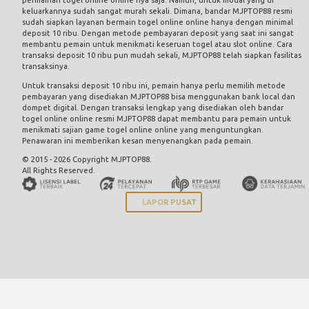
permainan togel online online nya saja. Namun, untuk modal yang di
keluarkannya sudah sangat murah sekali. Dimana, bandar MJPTOP88 resmi
sudah siapkan layanan bermain togel online online hanya dengan minimal
deposit 10 ribu. Dengan metode pembayaran deposit yang saat ini sangat
membantu pemain untuk menikmati keseruan togel atau slot online. Cara
transaksi deposit 10 ribu pun mudah sekali, MJPTOP88 telah siapkan fasilitas
transaksinya.
Untuk transaksi deposit 10 ribu ini, pemain hanya perlu memilih metode
pembayaran yang disediakan MJPTOP88 bisa menggunakan bank local dan
dompet digital. Dengan transaksi lengkap yang disediakan oleh bandar
togel online online resmi MJPTOP88 dapat membantu para pemain untuk
menikmati sajian game togel online online yang menguntungkan.
Penawaran ini memberikan kesan menyenangkan pada pemain.
© 2015 - 2026 Copyright MJPTOP88.
All Rights Reserved.
LAPOR PUSAT