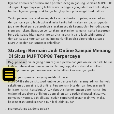
layanan terbaik tentu bisa anda peroleh dengan gabung Bersama
MJPTOP88
situs judi terpercaya yang telah resmi. Sebagai agen judi resmi tentu dapat
berikan layanan yang tidak hanya lengkap tapi pula sangat berkualitas.
Tentu pemain bisa rasakan segala keseruan bertaruh paling memuaskan
dengan cara yang lebih optimal maka tentu hal ini akan sangat unggul dan
juga membuat para petaruh bisa rasakan segala keunggulan berjudi paling
menyenangkan. Siapapun tentu akan rasakan kenyamanan serta keseeruan
berbeda sebab bisa rasakan pertaruhan menarik yang jauh lebih unggul
dengan segala keuntungan paling menjanjikan bisa diperoleh Bersama
MJPTOP88 dengan sangat menjanjikan.
Strategi Bermain Judi Online Sampai Menang
Di Situs MJPTOP88 Terpercaya
MJPTOP88
Bagi pemain pemula yang baru terjun dipermainan judi online ini pasti belum
terlalu paham akan permainan ini. Tenang saja, disini akan disebutkan
strategi bermain judi online sampai dapatkan kemenangan yaitu :
Pilih jenis permainan yang sudah dikuasai
MJPTOP88 sebagai situs judi online terpercaya telah menghadirkan banyak
sekali jenis permaina judi online. Para pemain bisa dengan bebas memilih
jenis permainan tersebut. Untuk dapatkan kemenangan dipermainan judi
online ini sebaiknya pilih jenis permainan yang sudah dikuasai. Biasanya,
permainan yang sudah dikuasai sudah terpahami aturan mainnya. Maka,
kesempatan untuk menang pun jadi lebih mudah.
Mengelola modal dengan baik