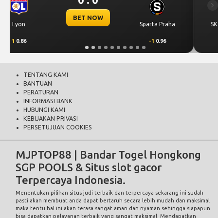
Previous
Ne
BET NOW
SK Sturm Graz
Fenerbahce
-0.5
0.95
0.5
0.87
TENTANG KAMI
BANTUAN
PERATURAN
INFORMASI BANK
HUBUNGI KAMI
KEBIJAKAN PRIVASI
PERSETUJUAN COOKIES
MJPTOP88 | Bandar Togel Hongkong
SGP POOLS & Situs slot gacor
Terpercaya Indonesia.
Menentukan pilihan situs judi terbaik dan terpercaya sekarang ini sudah
pasti akan membuat anda dapat bertaruh secara lebih mudah dan maksimal
maka tentu hal ini akan terasa sangat aman dan nyaman sehingga siapapun
bisa dapatkan pelayanan terbaik yang sangat maksimal. Mendapatkan