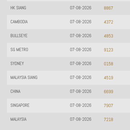
HK SIANG
07-08-2026
8867
CAMBODIA
07-08-2026
4372
BULLSEYE
07-08-2026
4853
SG METRO
07-08-2026
9123
SYDNEY
07-08-2026
0158
MALAYSIA SIANG
07-08-2026
4519
CHINA
07-08-2026
6699
SINGAPORE
07-08-2026
7907
MALAYSIA
07-08-2026
7218