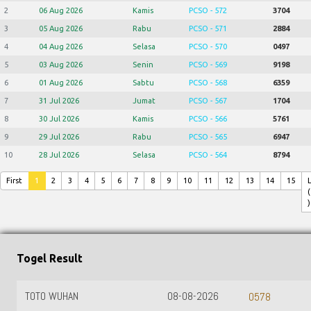
2
06 Aug 2026
Kamis
PCSO - 572
3704
3
05 Aug 2026
Rabu
PCSO - 571
2884
4
04 Aug 2026
Selasa
PCSO - 570
0497
5
03 Aug 2026
Senin
PCSO - 569
9198
6
01 Aug 2026
Sabtu
PCSO - 568
6359
7
31 Jul 2026
Jumat
PCSO - 567
1704
8
30 Jul 2026
Kamis
PCSO - 566
5761
9
29 Jul 2026
Rabu
PCSO - 565
6947
10
28 Jul 2026
Selasa
PCSO - 564
8794
First
1
2
3
4
5
6
7
8
9
10
11
12
13
14
15
(
)
Togel Result
TOTO WUHAN
08-08-2026
0578