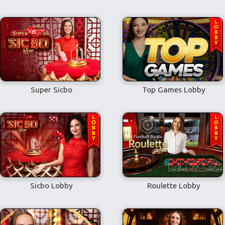
Super Sicbo
Top Games Lobby
Sicbo Lobby
Roulette Lobby