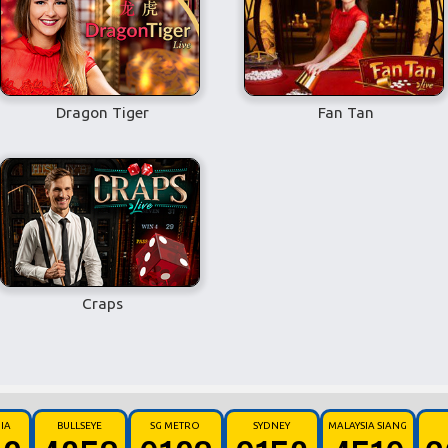
Dragon Tiger
Fan Tan
Craps
IA
BULLSEYE
SG METRO
SYDNEY
MALAYSIA SIANG