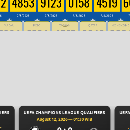
72
4853
9123
0158
4519
6
26
7/8/2026
7/8/2026
7/8/2026
7/8/2026
7
MACAU
PCSO
TAIWAN
QATAR
HONGKONG
7894
3704
4587
6642
363
6/8/2026
6/8/2026
6/8/2026
6/8/2026
6/8/2026
IERS
E-FOOTBALL F24 INTERNATIONAL
E-FO
FRIENDLY
August 7, 2026 — 16:45 WIB