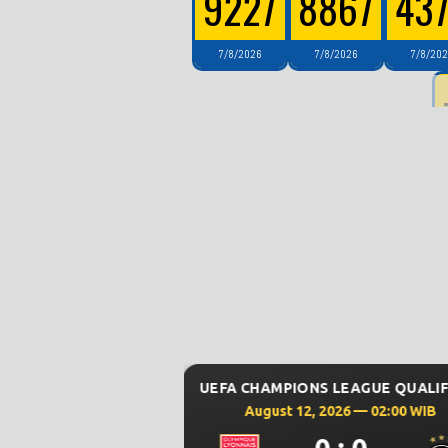
9227
8867
43
7/8/2026
7/8/2026
7/8/20
UEFA CHAMPIONS LEAGUE QUALIF
August 11, 2026 — 22:59 WIB
0 : 0