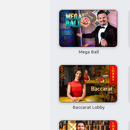
Mega Ball
Baccarat Lobby