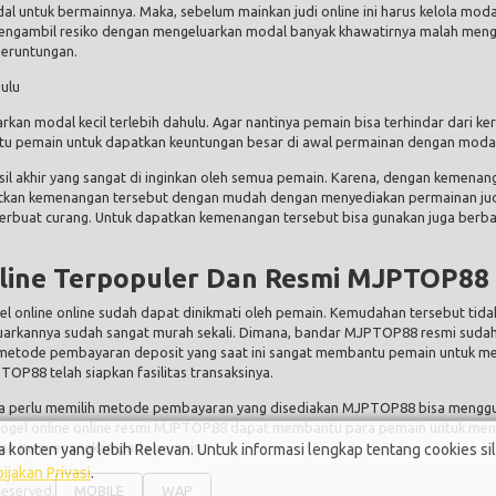
 untuk bermainnya. Maka, sebelum mainkan judi online ini harus kelola modal
 mengambil resiko dengan mengeluarkan modal banyak khawatirnya malah meng
beruntungan.
ulu
rkan modal kecil terlebih dahulu. Agar nantinya pemain bisa terhindar dari ke
ntu pemain untuk dapatkan keuntungan besar di awal permainan dengan modal k
il akhir yang sangat di inginkan oleh semua pemain. Karena, dengan kemenan
 kemenangan tersebut dengan mudah dengan menyediakan permainan judi on
berbuat curang. Untuk dapatkan kemenangan tersebut bisa gunakan juga berbag
nline Terpopuler Dan Resmi MJPTOP88
online online sudah dapat dinikmati oleh pemain. Kemudahan tersebut tidak
eluarkannya sudah sangat murah sekali. Dimana, bandar MJPTOP88 resmi sudah 
metode pembayaran deposit yang saat ini sangat membantu pemain untuk meni
TOP88 telah siapkan fasilitas transaksinya.
anya perlu memilih metode pembayaran yang disediakan MJPTOP88 bisa menggu
 togel online online resmi MJPTOP88 dapat membantu para pemain untuk menik
san menyenangkan pada pemain.
 konten yang lebih Relevan. Untuk informasi lengkap tentang cookies sil
ijakan Privasi
.
Reserved.
MOBILE
WAP