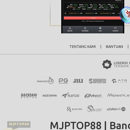
TENTANG KAMI
|
BANTUAN
|
MJPTOP88 | Band
MJPTOP88