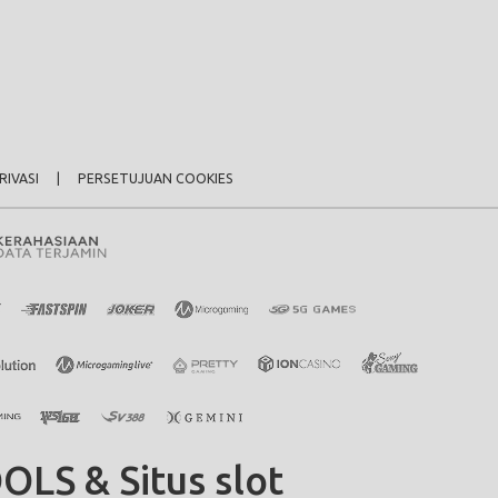
RIVASI
|
PERSETUJUAN COOKIES
LS & Situs slot