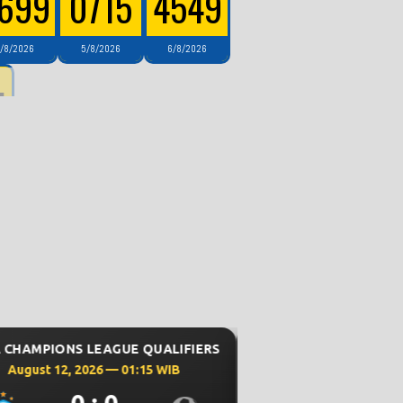
699
0715
4549
/8/2026
5/8/2026
6/8/2026
4
OTBALL F24 ELITE CLUB FRIENDLY
August 7, 2026 — 16:45 WIB
1 : 0