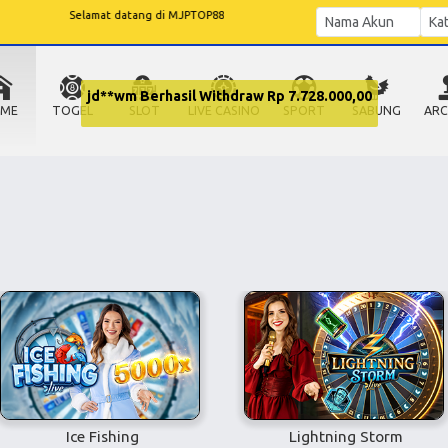
Selamat datang di MJPTOP88
ME
TOGEL
SLOT
LIVE CASINO
SPORT
SABUNG
ARC
jd**wm Berhasil Withdraw Rp 7.728.000,00
Ice Fishing
Lightning Storm