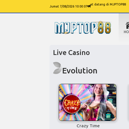
Selamat datang di MJPTOP88
Jumat 7/08/2026 10:00:08
HO
Live Casino
Evolution
Crazy Time