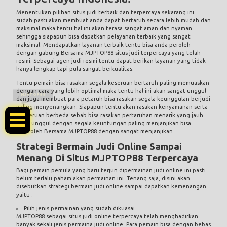
Menentukan pilihan situs judi terbaik dan terpercaya sekarang ini
sudah pasti akan membuat anda dapat bertaruh secara lebih mudah dan
maksimal maka tentu hal ini akan terasa sangat aman dan nyaman
sehingga siapapun bisa dapatkan pelayanan terbaik yang sangat
maksimal. Mendapatkan layanan terbaik tentu bisa anda peroleh
dengan gabung Bersama
MJPTOP88
situs judi terpercaya yang telah
resmi. Sebagai agen judi resmi tentu dapat berikan layanan yang tidak
hanya lengkap tapi pula sangat berkualitas.
Tentu pemain bisa rasakan segala keseruan bertaruh paling memuaskan
dengan cara yang lebih optimal maka tentu hal ini akan sangat unggul
MJPTOP88
dan juga membuat para petaruh bisa rasakan segala keunggulan berjudi
paling menyenangkan. Siapapun tentu akan rasakan kenyamanan serta
keseeruan berbeda sebab bisa rasakan pertaruhan menarik yang jauh
lebih unggul dengan segala keuntungan paling menjanjikan bisa
diperoleh Bersama MJPTOP88 dengan sangat menjanjikan.
Strategi Bermain Judi Online Sampai
Menang Di Situs MJPTOP88 Terpercaya
Bagi pemain pemula yang baru terjun dipermainan judi online ini pasti
belum terlalu paham akan permainan ini. Tenang saja, disini akan
disebutkan strategi bermain judi online sampai dapatkan kemenangan
yaitu :
Pilih jenis permainan yang sudah dikuasai
MJPTOP88 sebagai situs judi online terpercaya telah menghadirkan
banyak sekali jenis permaina judi online. Para pemain bisa dengan bebas