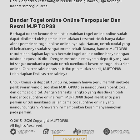
Untuk dapatkan kemenangan tersebut bisa gunakan juga berbagai
macam strategi di atas.
Bandar Togel online Online Terpopuler Dan
Resmi MJPTOP88
Berbagai macam kemudahan untuk mainkan togel online online sudah
dapat dinikmati oleh pemain. Kemudahan tersebut tidak hanya dalam
akses permainan togel online online nya saja. Namun, untuk modal yang
di keluarkannya sudah sangat murah sekali. Dimana, bandar MJPTOP88
resmi sudah siapkan layanan bermain togel online online hanya dengan
minimal deposit 10 ribu. Dengan metode pembayaran deposit yang saat
ini sangat membantu pemain untuk menikmati keseruan togel atau slot
online. Cara transaksi deposit 10 ribu pun mudah sekali, MJPTOP88
telah siapkan fasilitas transaksinya.
Untuk transaksi deposit 10 ribu ini, pemain hanya perlu memilih metode
pembayaran yang disediakan MJPTOP88 bisa menggunakan bank local
dan dompet digital. Dengan transaksi lengkap yang disediakan oleh
bandar togel online online resmi MJPTOP88 dapat membantu para
pemain untuk menikmati sajian game togel online online yang
menguntungkan. Penawaran ini memberikan kesan menyenangkan
pada pemain.
© 2015 - 2026 Copyright MJPTOP88.
All Rights Reserved.
LAPOR PUSAT