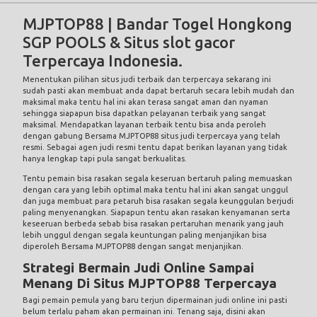
MJPTOP88 | Bandar Togel Hongkong
SGP POOLS & Situs slot gacor
Terpercaya Indonesia.
Menentukan pilihan situs judi terbaik dan terpercaya sekarang ini
sudah pasti akan membuat anda dapat bertaruh secara lebih mudah dan
maksimal maka tentu hal ini akan terasa sangat aman dan nyaman
sehingga siapapun bisa dapatkan pelayanan terbaik yang sangat
maksimal. Mendapatkan layanan terbaik tentu bisa anda peroleh
dengan gabung Bersama
MJPTOP88
situs judi terpercaya yang telah
resmi. Sebagai agen judi resmi tentu dapat berikan layanan yang tidak
hanya lengkap tapi pula sangat berkualitas.
Tentu pemain bisa rasakan segala keseruan bertaruh paling memuaskan
dengan cara yang lebih optimal maka tentu hal ini akan sangat unggul
dan juga membuat para petaruh bisa rasakan segala keunggulan berjudi
paling menyenangkan. Siapapun tentu akan rasakan kenyamanan serta
keseeruan berbeda sebab bisa rasakan pertaruhan menarik yang jauh
lebih unggul dengan segala keuntungan paling menjanjikan bisa
diperoleh Bersama MJPTOP88 dengan sangat menjanjikan.
Strategi Bermain Judi Online Sampai
Menang Di Situs MJPTOP88 Terpercaya
Bagi pemain pemula yang baru terjun dipermainan judi online ini pasti
belum terlalu paham akan permainan ini. Tenang saja, disini akan