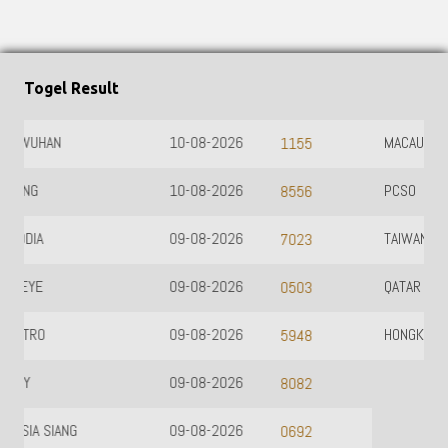
Togel Result
MACAU
09-08-2026
5562
PCSO
08-08-2026
7102
TAIWAN
09-08-2026
9161
QATAR
09-08-2026
3415
HONGKONG
09-08-2026
8620