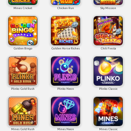
Mines Cricket
Chicken Run
Sky Mission
Golden Bingo
Golden Horse Riches
Chili Fiesta
Plinko Gold Rush
Plinko Neon
Plinko Classic
Mines Gold Rush
Mines Neon
Mines Classic